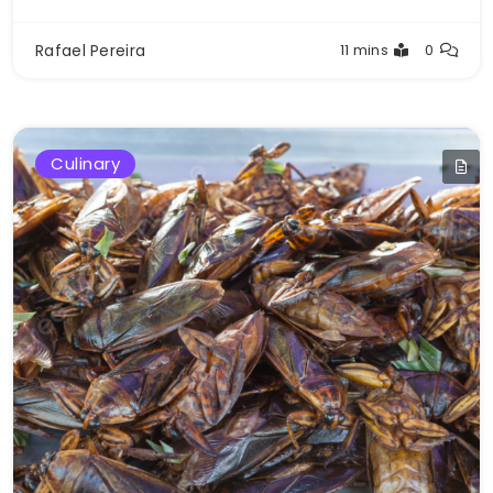
Rafael Pereira
11 mins
0
Culinary