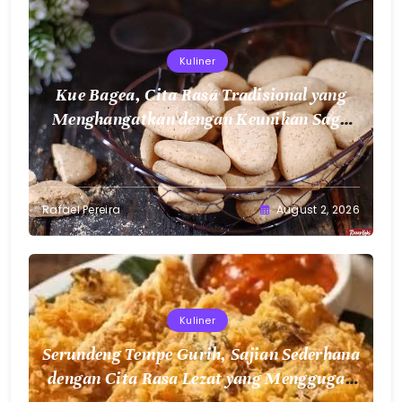
Kuliner
Kue Bagea, Cita Rasa Tradisional yang
Menghangatkan dengan Keunikan Sagu
Nusantara
Rafael Pereira
August 2, 2026
Kuliner
Serundeng Tempe Gurih, Sajian Sederhana
dengan Cita Rasa Lezat yang Menggugah