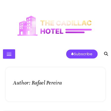
Skip
to
content
The Cadillac Hotel
Subscribe
Author:
Rafael Pereira