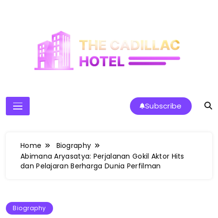
Skip
to
content
The Cadillac Hotel
Subscribe
Home
Biography
Abimana Aryasatya: Perjalanan Gokil Aktor Hits
dan Pelajaran Berharga Dunia Perfilman
Biography