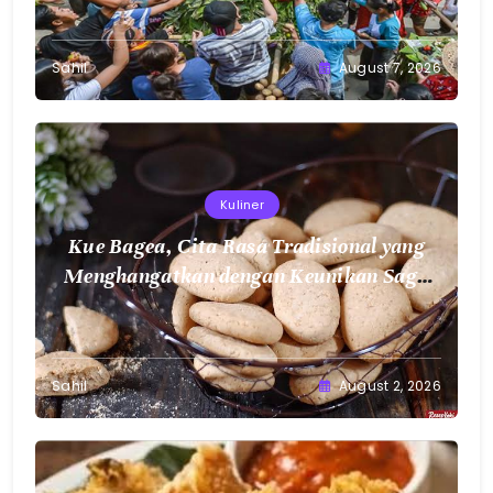
Sahil
August 7, 2026
Kuliner
Kue Bagea, Cita Rasa Tradisional yang
Menghangatkan dengan Keunikan Sagu
Nusantara
Sahil
August 2, 2026